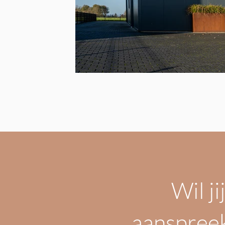
Wil ji
aanspreek