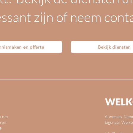
essant zijn of neem conta
nnismaken en offerte
Bekijk diensten
jk om
Annemiek Nieb
eren
Eigenaar Welko
e