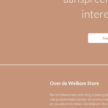
inter
Ke
Over de Welkom Store
Een professionele uitstraling is belangri
met je (potentiele) klanten te communic
en ze welkom te heten. De Welkom Stor