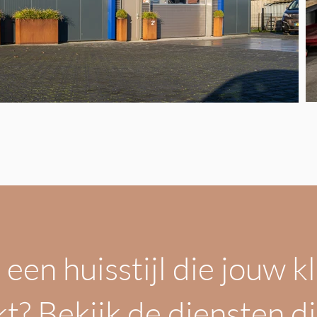
j een huisstijl die jouw 
t? Bekijk de diensten di