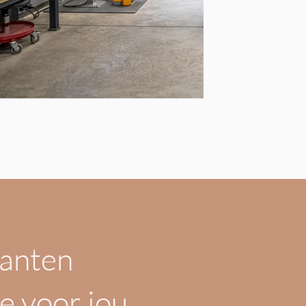
klanten
e voor jou