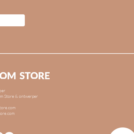
oer
m Store & ontwerper
tore.com
ore.com