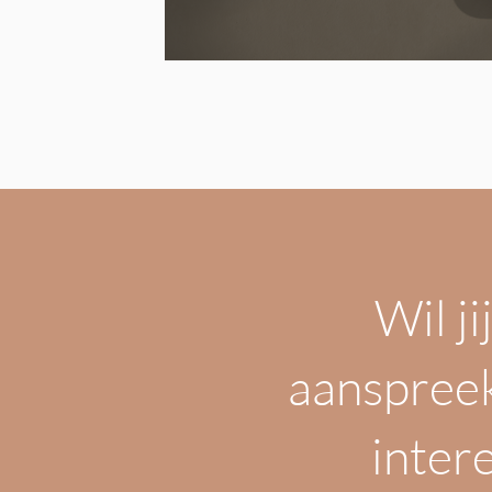
Wil ji
aanspreek
inter