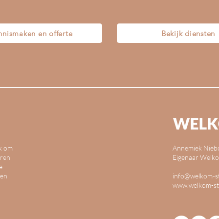
nnismaken en offerte
Bekijk diensten
jk om
Annemiek Nieb
eren
Eigenaar Welko
e
len
info@welkom-s
www.welkom-st