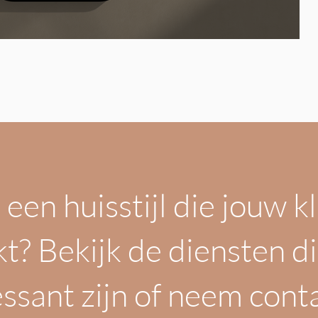
j een huisstijl die jouw 
t? Bekijk de diensten di
essant zijn of neem conta