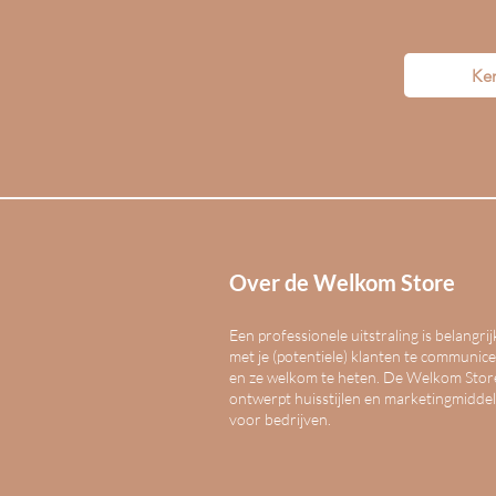
Ke
Over de Welkom Store
Een professionele uitstraling is belangri
met je (potentiele) klanten te communic
en ze welkom te heten. De Welkom Stor
ontwerpt huisstijlen en marketingmidde
voor bedrijven.